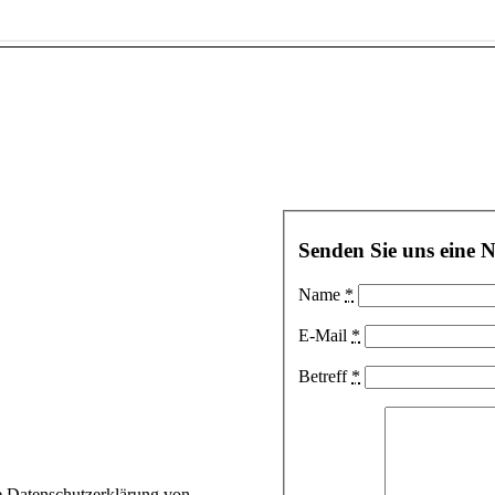
 unsere Leistungen und Projekte er
Schäfer GmbH
Senden Sie uns eine 
Name
*
E-Mail
*
Betreff
*
bis 18:00h
e Datenschutzerklärung von