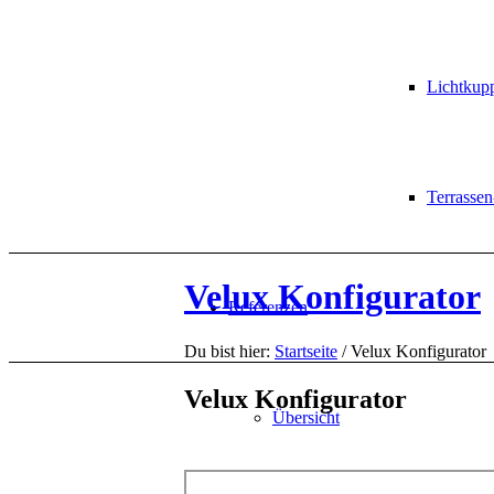
Lichtkup
Terrasse
Velux Konfigurator
Referenzen
Du bist hier:
Startseite
/
Velux Konfigurator
Velux Konfigurator
Übersicht