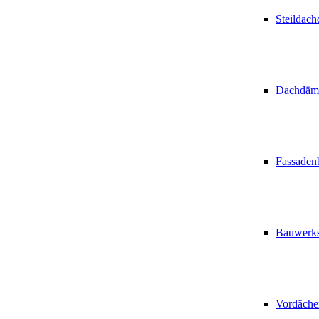
Steildac
Dachdä
Fassaden
Bauwerks
Vordäche