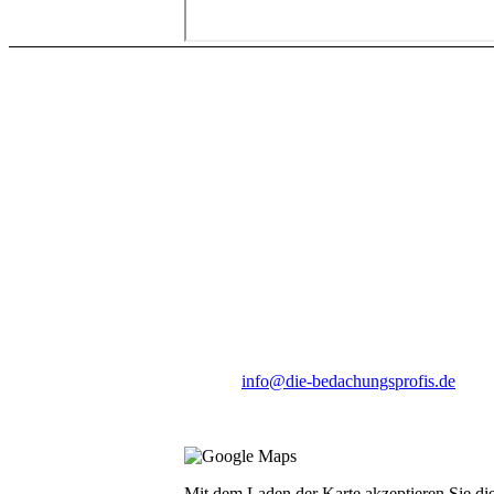
Sie wollen mehr über
Dachdeckermeister Hombach & 
Industriestraße 7
52355 Düren
Tel.: 0 24 21 / 22 97 97
Fax: 0 24 21 / 22 94 75
E-Mail:
info@die-bedachungsprofis.de
Bürozeiten: Montag bis Freitag von 08:00h 
Mit dem Laden der Karte akzeptieren Sie di