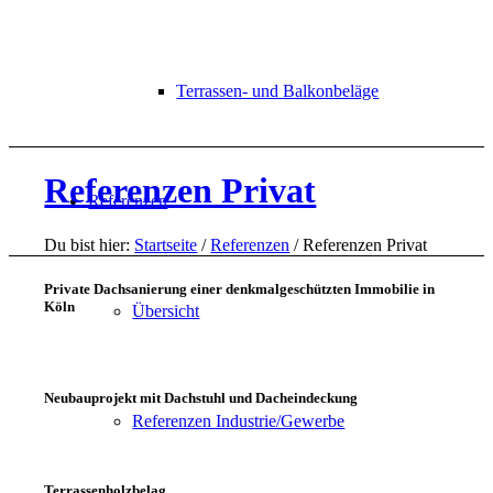
Terrassen- und Balkonbeläge
Referenzen Privat
Referenzen
Du bist hier:
Startseite
/
Referenzen
/
Referenzen Privat
Private Dachsanierung einer denkmalgeschützten Immobilie in
Köln
Übersicht
Neubauprojekt mit Dachstuhl und Dacheindeckung
Referenzen Industrie/Gewerbe
Terrassenholzbelag