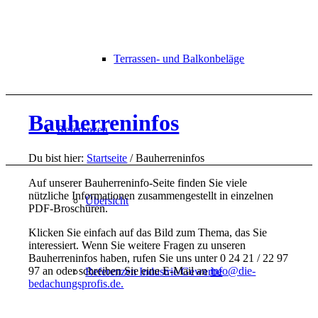
Terrassen- und Balkonbeläge
Bauherreninfos
Referenzen
Du bist hier:
Startseite
/
Bauherreninfos
Auf unserer Bauherreninfo-Seite finden Sie viele
nützliche Informationen zusammengestellt in einzelnen
Übersicht
PDF-Broschüren.
Klicken Sie einfach auf das Bild zum Thema, das Sie
interessiert. Wenn Sie weitere Fragen zu unseren
Bauherreninfos haben, rufen Sie uns unter 0 24 21 / 22 97
97 an oder schreiben Sie eine E-Mail an
info@die-
Referenzen Industrie/Gewerbe
bedachungsprofis.de.