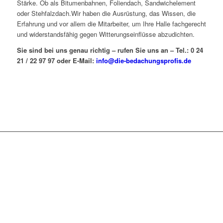
Stärke. Ob als Bitumenbahnen, Foliendach, Sandwichelement
oder Stehfalzdach.Wir haben die Ausrüstung, das Wissen, die
Erfahrung und vor allem die Mitarbeiter, um Ihre Halle fachgerecht
und widerstandsfähig gegen Witterungseinflüsse abzudichten.
Sie sind bei uns genau richtig – rufen Sie uns an – Tel.: 0 24
21 / 22 97 97 oder E-Mail:
info@die-bedachungsprofis.de
Sie wollen mehr über unsere
Leistungen und Projekte erfahren?
Dachdeckermeister Hombach & Schäfer