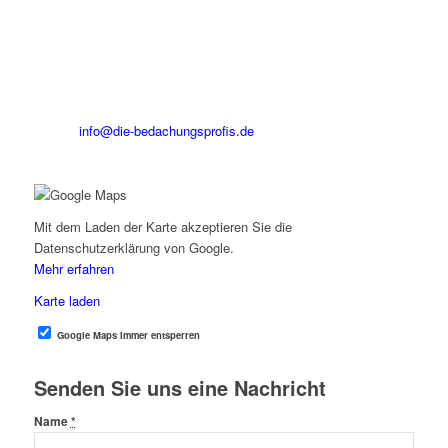
GmbH
Industriestraße 7
52355 Düren
Tel.: 0 24 21 / 22 97 97
Fax: 0 24 21 / 22 94 75
E-Mail:
info@die-bedachungsprofis.de
Bürozeiten: Montag bis Freitag von 08:00h bis 18:00h
Mit dem Laden der Karte akzeptieren Sie die
Datenschutzerklärung von Google.
Mehr erfahren
Karte laden
Google Maps immer entsperren
Senden Sie uns eine Nachricht
Name
*